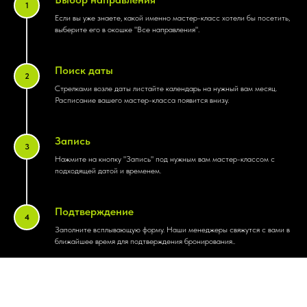
Если вы уже знаете, какой именно мастер-класс хотели бы посетить,
выберите его в окошке "Все направления".
Поиск даты
Стрелками возле даты листайте календарь на нужный вам месяц.
Расписание вашего мастер-класса появится внизу.
Запись
Нажмите на кнопку "Запись" под нужным вам мастер-классом c
подходящей датой и временем.
Подтверждение
Заполните всплывающую форму. Наши менеджеры свяжутся с вами в
ближайшее время для подтверждения бронирования..